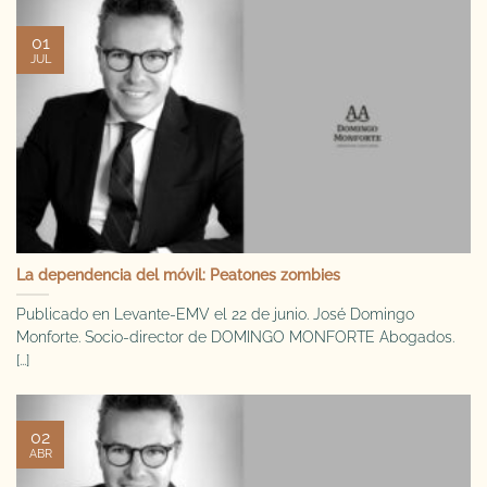
01
JUL
La dependencia del móvil: Peatones zombies
Publicado en Levante-EMV el 22 de junio. José Domingo
Monforte. Socio-director de DOMINGO MONFORTE Abogados.
[...]
02
ABR