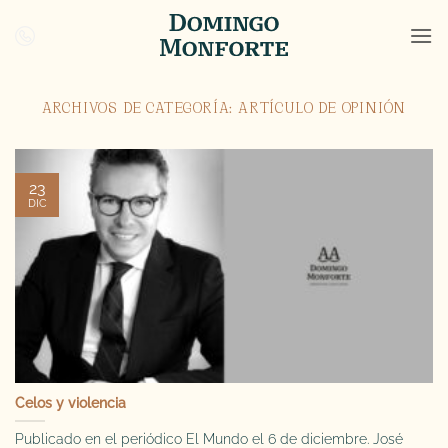
Saltar
al
contenido
ARCHIVOS DE CATEGORÍA:
ARTÍCULO DE OPINIÓN
23
DIC
Celos y violencia
Publicado en el periódico El Mundo el 6 de diciembre. José