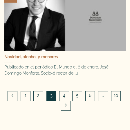
Navidad, alcohol y menores
Publicado en el periódico El Mundo el 6 de enero. José
Domingo Monforte. Socio-director de [...]
1
2
3
4
5
6
…
10