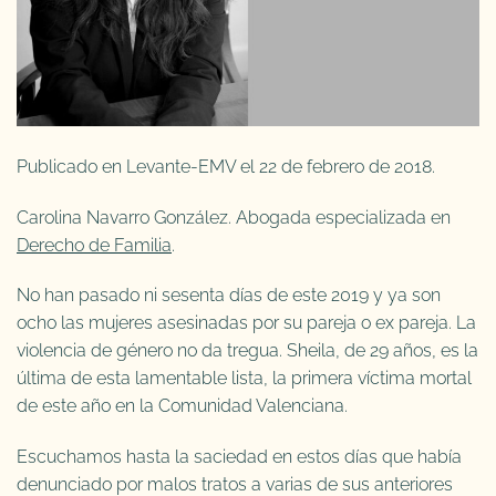
Publicado en Levante-EMV el 22 de febrero de 2018.
Carolina Navarro González. Abogada especializada en
Derecho de Familia
.
No han pasado ni sesenta días de este 2019 y ya son
ocho las mujeres asesinadas por su pareja o ex pareja. La
violencia de género no da tregua. Sheila, de 29 años, es la
última de esta lamentable lista, la primera víctima mortal
de este año en la Comunidad Valenciana.
Escuchamos hasta la saciedad en estos días que había
denunciado por malos tratos a varias de sus anteriores