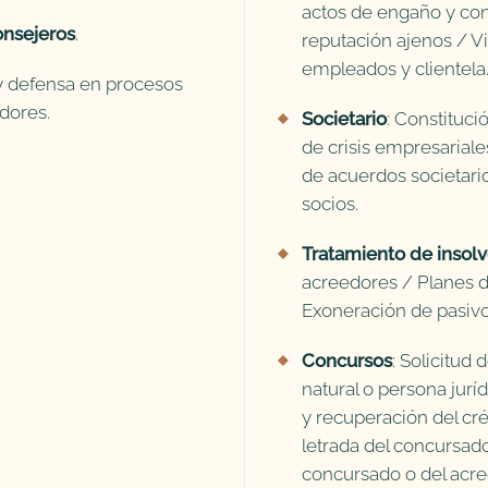
actos de engaño y con
nsejeros
.
reputación ajenos / V
empleados y clientela
 y defensa en procesos
adores.
Societario
: Constituci
de crisis empresarial
de acuerdos societari
socios.
Tratamiento de insolv
acreedores / Planes d
Exoneración de pasivo
Concursos
: Solicitud
natural o persona jurí
y recuperación del cré
letrada del concursado
concursado o del acr