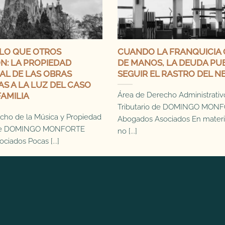
LO QUE OTROS
CUANDO LA FRANQUICIA 
: LA PROPIEDAD
DE MANOS, LA DEUDA PU
AL DE LAS OBRAS
SEGUIR EL RASTRO DEL N
S A LA LUZ DEL CASO
Área de Derecho Administrativ
AMILIA
Tributario de DOMINGO MON
cho de la Música y Propiedad
Abogados Asociados En materia 
l de DOMINGO MONFORTE
no [...]
iados Pocas [...]