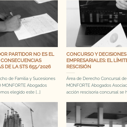
OR PARTIDOR NO ES EL
CONCURSO Y DECISIONES
: CONSECUENCIAS
EMPRESARIALES: EL LÍMIT
S DE LA STS 655/2026
RESCISIÓN
cho de Familia y Sucesiones
Área de Derecho Concursal 
 MONFORTE Abogados
MONFORTE Abogados Asociad
os elegido este [...]
acción rescisoria concursal se ha