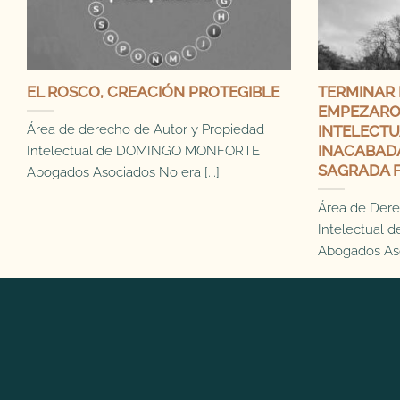
EL ROSCO, CREACIÓN PROTEGIBLE
TERMINAR 
EMPEZARON
Área de derecho de Autor y Propiedad
INTELECTU
INACABADA
Intelectual de DOMINGO MONFORTE
SAGRADA F
Abogados Asociados No era [...]
Área de Dere
Intelectua
Abogados Asoc