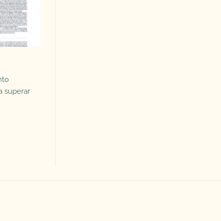
nto
a superar