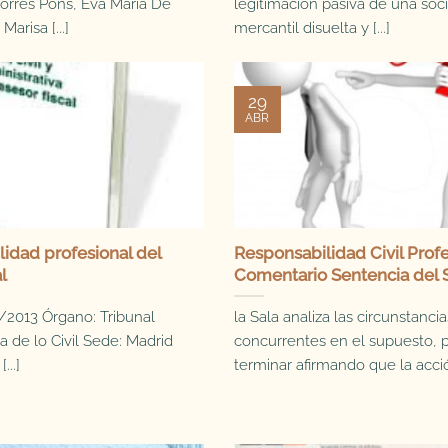
orres Pons, Eva María De
legitimación pasiva de una soc
Marisa [...]
mercantil disuelta y [...]
29
ABR
idad profesional del
Responsabilidad Civil Profe
l
Comentario Sentencia del
/2013 Órgano: Tribunal
la Sala analiza las circunstancia
 de lo Civil Sede: Madrid
concurrentes en el supuesto, 
...]
terminar afirmando que la acción