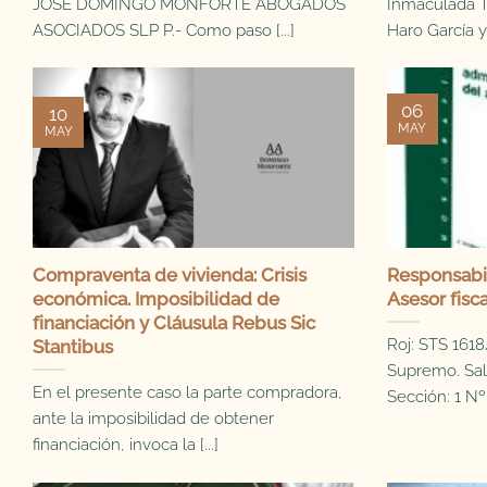
JOSE DOMINGO MONFORTE ABOGADOS
Inmaculada T
ASOCIADOS SLP P.- Como paso [...]
Haro García y 
06
10
MAY
MAY
Compraventa de vivienda: Crisis
Responsabil
económica. Imposibilidad de
Asesor fisca
financiación y Cláusula Rebus Sic
Roj: STS 1618
Stantibus
Supremo. Sala
En el presente caso la parte compradora,
Sección: 1 Nº [
ante la imposibilidad de obtener
financiación, invoca la [...]