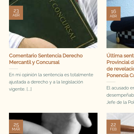
23
16
ABR
ABR
Comentario Sentencia Derecho
Última sent
Mercantil y Concursal
Provincial d
de revelaci
En mi opinión la sentencia es totalmente
Ponencia C
ajustada a derecho y a la legislación
El acusado e
vigente. [...]
desempeñaba
Jefe de la Poli
25
22
MAR
FEB