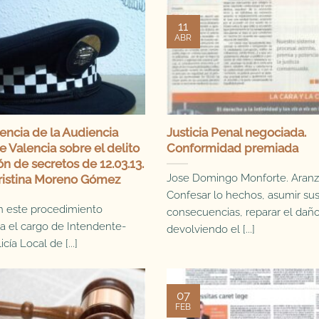
11
ABR
encia de la Audiencia
Justicia Penal negociada.
e Valencia sobre el delito
Conformidad premiada
ón de secretos de 12.03.13.
Jose Domingo Monforte. Aranz
ristina Moreno Gómez
Confesar lo hechos, asumir su
n este procedimiento
consecuencias, reparar el dañ
 el cargo de Intendente-
devolviendo el [...]
cía Local de [...]
07
FEB