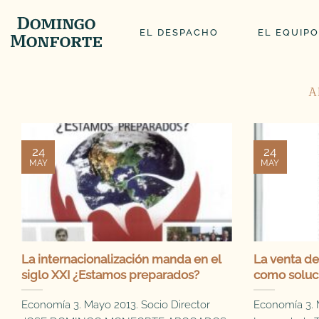
Saltar
al
EL DESPACHO
EL EQUIPO
contenido
A
24
24
MAY
MAY
La internacionalización manda en el
La venta de
siglo XXI ¿Estamos preparados?
como soluc
Economía 3. Mayo 2013. Socio Director
Economía 3. 