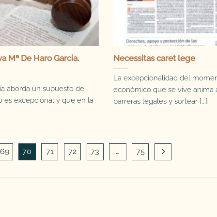
a Mª De Haro Garcia.
Necessitas caret lege
La excepcionalidad del mome
ia aborda un supuesto de
económico que se vive anima 
 es excepcional y que en la
barreras legales y sortear [...]
69
70
71
72
73
…
75