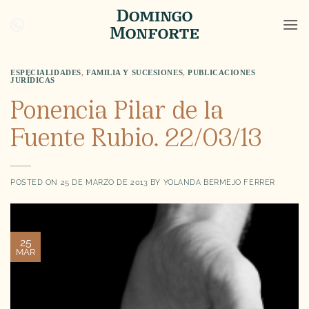
Saltar
al
contenido
ESPECIALIDADES
,
FAMILIA Y SUCESIONES
,
PUBLICACIONES
JURÍDICAS
Ponencia Pilar de la
Fuente Rubio. 22/03/13
POSTED ON
25 DE MARZO DE 2013
BY
YOLANDA BERMEJO FERRER
25
MAR