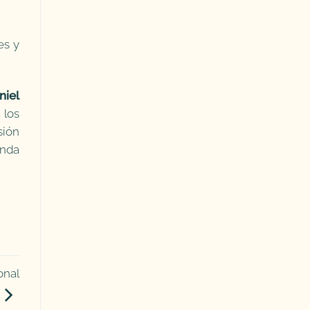
es y
niel
 los
sión
unda
onal