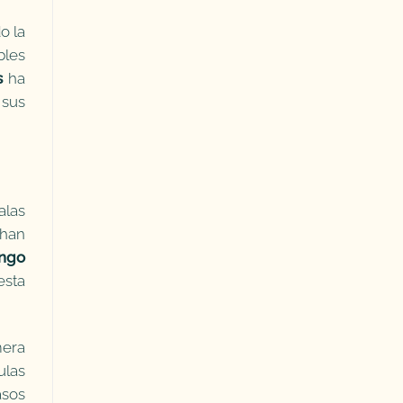
o la
bles
s
ha
 sus
alas
 han
ngo
esta
mera
ulas
asos