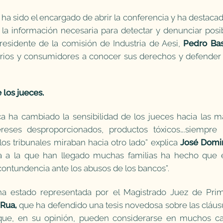
ha sido el encargado de abrir la conferencia y ha destacad
 la información necesaria para detectar y denunciar posi
residente de la comisión de Industria de Aesi,
Pedro Ba
arios y consumidores a conocer sus derechos y defender
 los jueces.
ca ha cambiado la sensibilidad de los jueces hacia las m
ntereses desproporcionados, productos tóxicos….siempre
los tribunales miraban hacia otro lado” explica
José Domi
ema a la que han llegado muchas familias ha hecho que 
 contundencia ante los abusos de los bancos”.
 ha estado representada por el Magistrado Juez de Pri
 Rua,
que ha defendido una tesis novedosa sobre las cláus
 que, en su opinión, pueden considerarse en muchos c