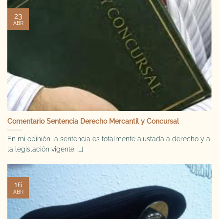
23
ABR
Comentario Sentencia Derecho Mercantil y Concursal
En mi opinión la sentencia es totalmente ajustada a derecho y a
la legislación vigente. [...]
16
ABR