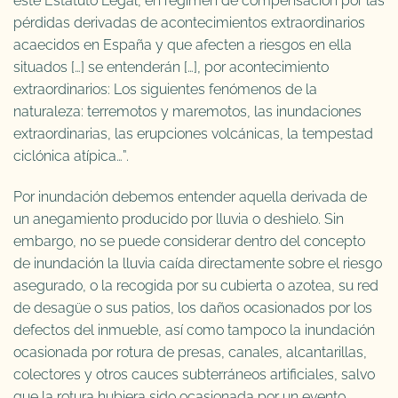
este Estatuto Legal, en régimen de compensación por las
pérdidas derivadas de acontecimientos extraordinarios
acaecidos en España y que afecten a riesgos en ella
situados […] se entenderán […], por acontecimiento
extraordinarios: Los siguientes fenómenos de la
naturaleza: terremotos y maremotos, las inundaciones
extraordinarias, las erupciones volcánicas, la tempestad
ciclónica atípica…”.
Por inundación debemos entender aquella derivada de
un anegamiento producido por lluvia o deshielo. Sin
embargo, no se puede considerar dentro del concepto
de inundación la lluvia caída directamente sobre el riesgo
asegurado, o la recogida por su cubierta o azotea, su red
de desagüe o sus patios, los daños ocasionados por los
defectos del inmueble, así como tampoco la inundación
ocasionada por rotura de presas, canales, alcantarillas,
colectores y otros cauces subterráneos artificiales, salvo
que la rotura hubiera sido ocasionada por un evento