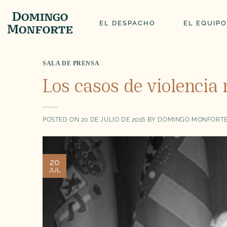
Saltar
al
EL DESPACHO
EL EQUIPO
contenido
SALA DE PRENSA
Los casos de violenci
POSTED ON
20 DE JULIO DE 2016
BY
DOMINGO MONFORTE
20
JUL