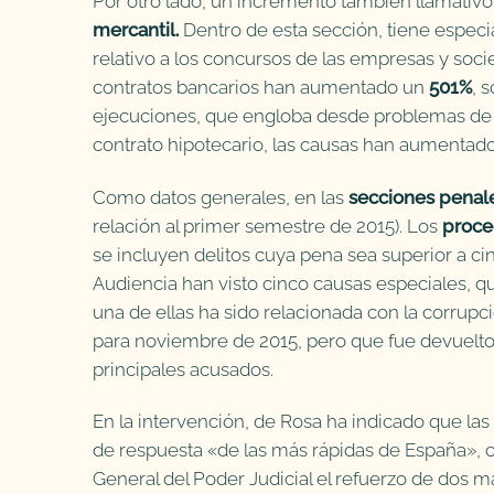
Por otro lado, un incremento también llamativo
mercantil.
Dentro de esta sección, tiene especi
relativo a los concursos de las empresas y soc
contratos bancarios han aumentado un
501%
, 
ejecuciones, que engloba desde problemas de 
contrato hipotecario, las causas han aumentad
Como datos generales, en las
secciones penal
relación al primer semestre de 2015). Los
proce
se incluyen delitos cuya pena sea superior a ci
Audiencia han visto cinco causas especiales, q
una de ellas ha sido relacionada con la corrupc
para noviembre de 2015, pero que fue devuelto 
principales acusados.
En la intervención, de Rosa ha indicado que las
de respuesta «de las más rápidas de España», 
General del Poder Judicial el refuerzo de dos ma