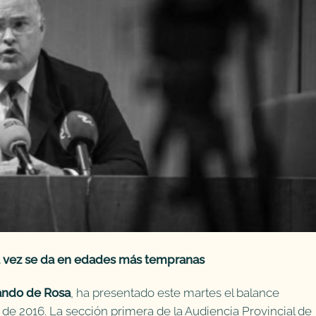
a vez se da en edades más tempranas
ando de Rosa
, ha presentado este martes el balance
 de 2016. La sección primera de la Audiencia Provincial de