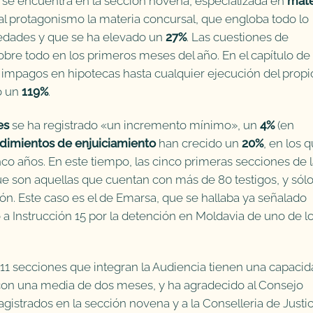
 se encuentra en la sección novena, especializada en
mate
al protagonismo la materia concursal, que engloba todo lo
iedades y que se ha elevado un
27%
. Las cuestiones de
sobre todo en los primeros meses del año. En el capítulo de
impagos en hipotecas hasta cualquier ejecución del propi
o un
119%
.
es
se ha registrado «un incremento mínimo», un
4%
(en
dimientos de enjuiciamiento
han crecido un
20%
, en los 
nco años. En este tiempo, las cinco primeras secciones de 
ue son aquellas que cuentan con más de 80 testigos, y sól
ión. Este caso es el de Emarsa, que se hallaba ya señalado
a Instrucción 15 por la detención en Moldavia de uno de l
 11 secciones que integran la Audiencia tienen una capaci
con una media de dos meses, y ha agradecido al Consejo
gistrados en la sección novena y a la Conselleria de Justic