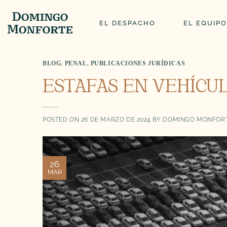
Saltar
al
EL DESPACHO
EL EQUIPO
contenido
BLOG
,
PENAL
,
PUBLICACIONES JURÍDICAS
ESTAFAS EN VEHÍCUL
POSTED ON
26 DE MARZO DE 2024
BY
DOMINGO MONFORT
26
MAR