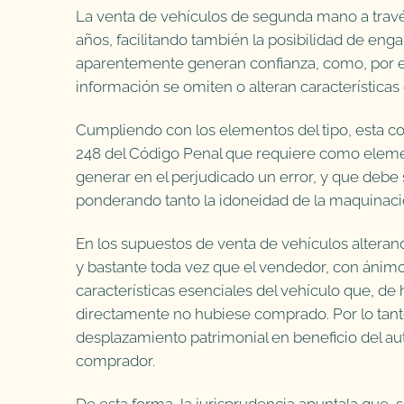
La venta de vehículos de segunda mano a través
años, facilitando también la posibilidad de e
aparentemente generan confianza, como, por e
información se omiten o alteran características
Cumpliendo con los elementos del tipo, esta cond
248 del Código Penal que requiere como eleme
generar en el perjudicado un error, y que debe s
ponderando tanto la idoneidad de la maquinació
En los supuestos de venta de vehículos alterand
y bastante toda vez que el vendedor, con ánim
características esenciales del vehículo que, de
directamente no hubiese comprado. Por lo tan
desplazamiento patrimonial en beneficio del auto
comprador.
De esta forma, la jurisprudencia apuntala que,