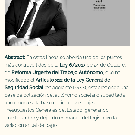
Abstract:
En estas líneas se aborda uno de los puntos
más controvertidos de la
Ley 6/2017
de 24 de Octubre,
de
Reforma Urgente del Trabajo Autónomo
, que ha
modificado el
Artículo 312 de la Ley General de
Seguridad Social
(en adelante LGSS), estableciendo una
base de cotización del autónomo societario supeditada
anualmente a la base mínima que se fije en los
Presupuestos Generales del Estado, generando
incertidumbre y dejando en manos del legislativo la
variación anual de pago.