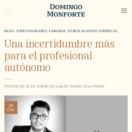
Saltar
al
contenido
BLOG
,
ESPECIALIDADES
,
LABORAL
,
PUBLICACIONES JURÍDICAS
Una incertidumbre más
para el profesional
autónomo
POSTED ON
26 DE ENERO DE 2018
BY
DANIEL SALA PAÑOS
26
ENE