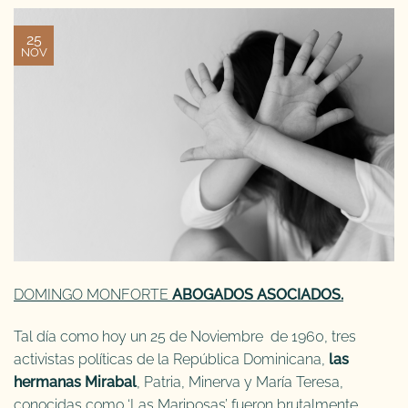
25
NOV
DOMINGO MONFORTE
ABOGADOS ASOCIADOS.
Tal día como hoy un 25 de Noviembre de 1960, tres
activistas políticas de la República Dominicana,
las
hermanas Mirabal
, Patria, Minerva y María Teresa,
conocidas como ‘Las Mariposas’ fueron brutalmente