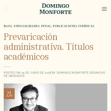
Saltar
al
contenido
BLOG
,
ESPECIALIDADES
,
PENAL
,
PUBLICACIONES JURÍDICAS
Prevaricación
administrativa. Títulos
académicos
POSTED ON
14 DE JUNIO DE 2018
BY
DOMINGO MONFORTE DESPACHO
DE ABOGADOS
14
JUN