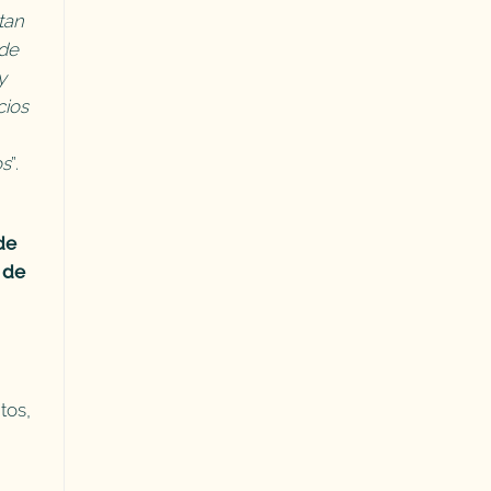
tan
 de
y
cios
os
”.
de
 de
tos,