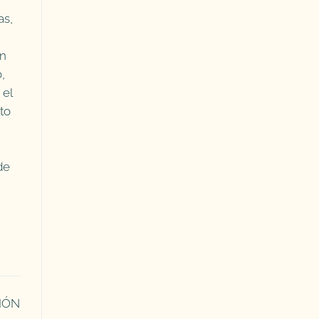
as,
en
,
 el
to
de
IÓN