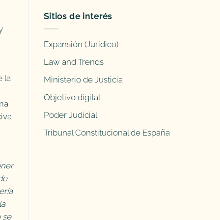
Sitios de interés
y
Expansión (Jurídico)
Law and Trends
 la
Ministerio de Justicia
Objetivo digital
rma
Poder Judicial
xiva
Tribunal Constitucional de España
oner
de
ería
la
o se