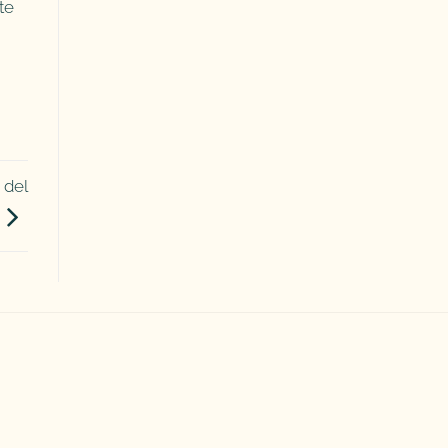
te
 del