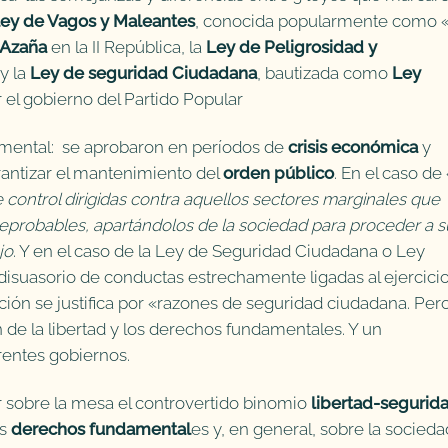
ley de Vagos y Maleantes
, conocida popularmente como 
 Azaña
en la II República, la
Ley de Peligrosidad y
 y la
Ley de seguridad Ciudadana
, bautizada como
Ley
el gobierno del Partido Popular
amental: se aprobaron en períodos de
crisis económica
y
garantizar el mantenimiento del
orden público
. En el caso de
control dirigidas contra aquellos sectores marginales que
reprobables, apartándolos de la sociedad para proceder a s
jo
. Y en el caso de la Ley de Seguridad Ciudadana o Ley
disuasorio de conductas estrechamente ligadas al ejercici
ión se justifica por «razones de seguridad ciudadana. Per
n de la libertad y los derechos fundamentales. Y un
rentes gobiernos.
 sobre la mesa el controvertido binomio
libertad-segurid
os
derechos fundamental
es y, en general, sobre la socieda