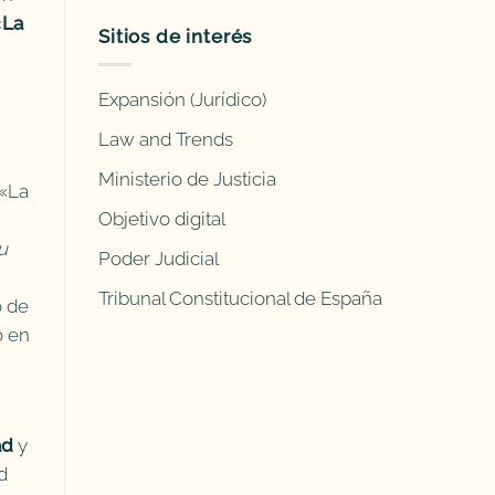
«
La
Sitios de interés
Expansión (Jurídico)
Law and Trends
Ministerio de Justicia
 «La
Objetivo digital
u
Poder Judicial
Tribunal Constitucional de España
o de
o en
ad
y
d