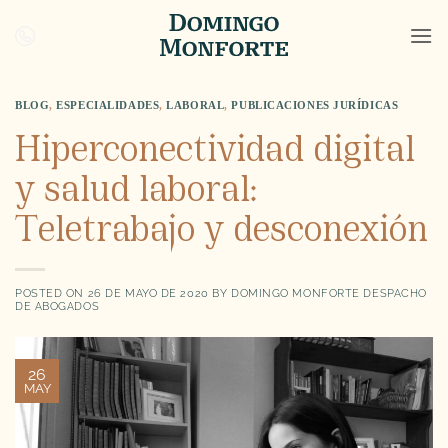
Saltar
al
contenido
BLOG
,
ESPECIALIDADES
,
LABORAL
,
PUBLICACIONES JURÍDICAS
Hiperconectividad digital
y salud laboral:
Teletrabajo y desconexión
POSTED ON
26 DE MAYO DE 2020
BY
DOMINGO MONFORTE DESPACHO
DE ABOGADOS
26
MAY