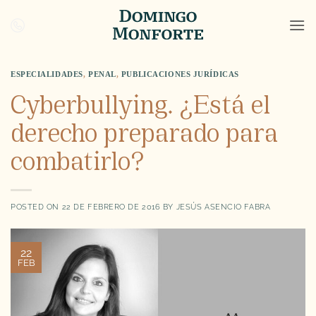
Saltar
al
contenido
ESPECIALIDADES
,
PENAL
,
PUBLICACIONES JURÍDICAS
Cyberbullying. ¿Está el
derecho preparado para
combatirlo?
POSTED ON
22 DE FEBRERO DE 2016
BY
JESÚS ASENCIO FABRA
22
FEB