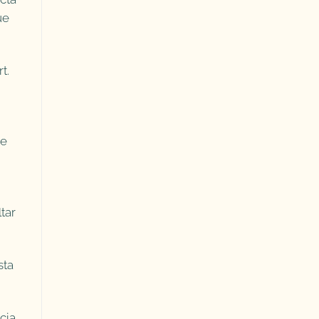
ue
t.
ue
tar
sta
cia