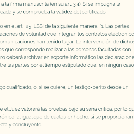
la firma manuscrita (en su art. 3.4). Si se impugna la
icada y se comprueba la validez del certificado.
o en el art. 25 LSSI de la siguiente manera: “1. Las partes
aciones de voluntad que integran los contratos electrónico
comunicaciones han tenido lugar. La intervención de dicho
ones que corresponde realizar a las personas facultadas con
cero deberá archivar en soporte informático las declaracion
tre las partes por el tiempo estipulado que, en ningún caso
igo cualificado, o, si se quiere, un testigo-perito desde un
el Juez valorará las pruebas bajo su sana crítica, por lo q
ónico, al igual que de cualquier hecho, si se proporcionan
ecta y concluyente.