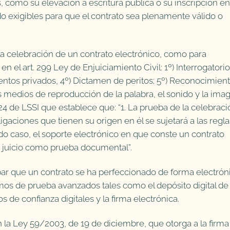
, como su elevación a escritura pública o su inscripción en
do exigibles para que el contrato sea plenamente válido o
la celebración de un contrato electrónico, como para
n el art. 299 Ley de Enjuiciamiento Civil: 1º) Interrogatori
ntos privados, 4º) Dictamen de peritos; 5º) Reconocimien
tros medios de reproducción de la palabra, el sonido y la ima
. 24 de LSSI que establece que: “1. La prueba de la celebrac
ligaciones que tienen su origen en él se sujetará a las regla
odo caso, el soporte electrónico en que conste un contrato
n juicio como prueba documental”.
bar que un contrato se ha perfeccionado de forma electrón
os de prueba avanzados tales como el depósito digital de
os de confianza digitales y la firma electrónica.
n la Ley 59/2003, de 19 de diciembre, que otorga a la firma