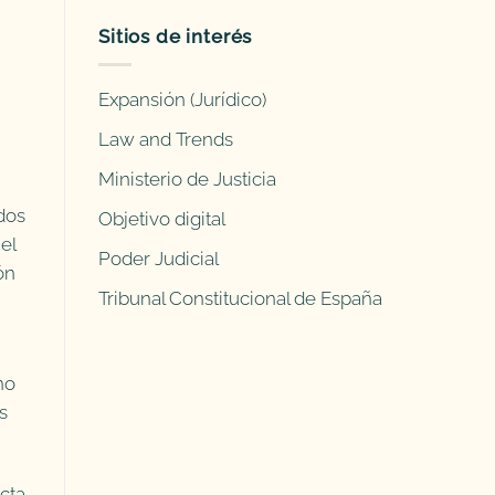
Sitios de interés
Expansión (Jurídico)
Law and Trends
Ministerio de Justicia
ados
Objetivo digital
el
Poder Judicial
ón
Tribunal Constitucional de España
no
s
ecta