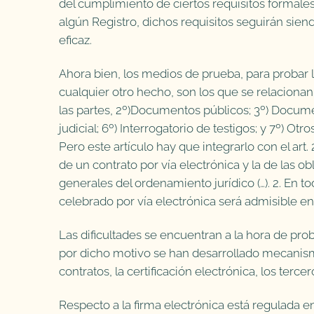
del cumplimiento de ciertos requisitos formales
algún Registro, dichos requisitos seguirán sien
eficaz.
Ahora bien, los medios de prueba, para probar 
cualquier otro hecho, son los que se relacionan e
las partes, 2º)Documentos públicos; 3º) Docume
judicial; 6º) Interrogatorio de testigos; y 7º) O
Pero este artículo hay que integrarlo con el art
de un contrato por vía electrónica y la de las ob
generales del ordenamiento jurídico (…). 2. En t
celebrado por vía electrónica será admisible e
Las dificultades se encuentran a la hora de pro
por dicho motivo se han desarrollado mecanism
contratos, la certificación electrónica, los tercer
Respecto a la firma electrónica está regulada e