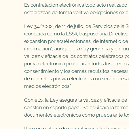
Es contratación electrónica todo acto realizad
establezcan de forma volitiva obligaciones exigi
Ley 34/2002, de 11 de julio, de Servicios de la
(conocida como la LSSI), traspuso una Directi
expansión por aquél entonces, de Internet o d
información”, aunque es muy genérica y en muc
validez y eficacia de los contratos celebrados 
por vía electrónica producirán todos los efecto
consentimiento y los demás requisitos necesario
de contratos por vía electrónica no será necesar
medios electrónicos”.
Con ello, la Ley asegura la validez y eficacia d
consten en soporte papel. Se equipara la forma e
documentos electrónicos como prueba ante los
Pero en materia de contratación electrónica, al 