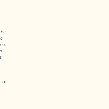
o de
to
gen.
ión
s
ica,