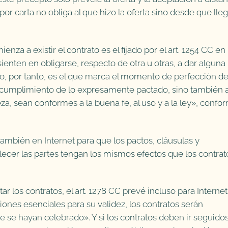
por carta no obliga al que hizo la oferta sino desde que lle
 a existir el contrato es el fijado por el art. 1254 CC en
ienten en obligarse, respecto de otra u otras, a dar alguna
to, por tanto, es el que marca el momento de perfección de
 cumplimiento de lo expresamente pactado, sino también 
a, sean conformes a la buena fe, al uso y a la ley», confo
ambién en Internet para que los pactos, cláusulas y
ecer las partes tengan los mismos efectos que los contrat
r los contratos, el art. 1278 CC prevé incluso para Internet
ones esenciales para su validez, los contratos serán
e se hayan celebrado». Y si los contratos deben ir seguido