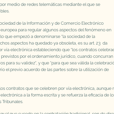
o por medio de redes telemáticas mediante el que se
bles.
 Sociedad de la Información y de Comercio Electrónico
va europea para regular algunos aspectos del fenómeno en
e lo que empezó a denominarse “la sociedad de la
hos aspectos ha quedado ya obsoleta, es su art. 23 da
por vía electrónica estableciendo que “los contratos celebr
s previstos por el ordenamiento jurídico, cuando concurran 
s para su validez”, y que “para que sea válida la celebraci
io el previo acuerdo de las partes sobre la utilización de
e los contratos que se celebren por vía electrónica, aunque 
lectrónica a la forma escrita y se refuerza la eficacia de lo
 Tribunales.
igual que sucede en la contratación tradicional, son de dir