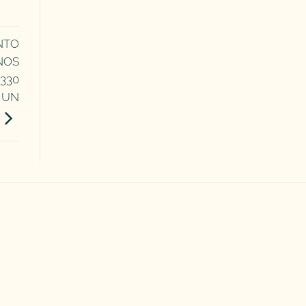
NTO
NOS
330
 UN