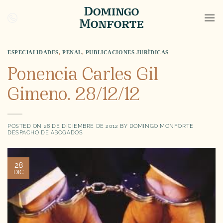
Saltar
al
contenido
ESPECIALIDADES
,
PENAL
,
PUBLICACIONES JURÍDICAS
Ponencia Carles Gil
Gimeno. 28/12/12
POSTED ON
28 DE DICIEMBRE DE 2012
BY
DOMINGO MONFORTE
DESPACHO DE ABOGADOS
28
DIC