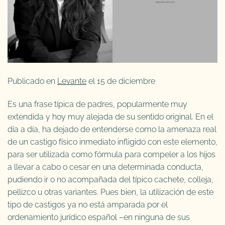
Publicado en
Levante
el 15 de diciembre
Es una frase típica de padres, popularmente muy
extendida y hoy muy alejada de su sentido original. En el
día a día, ha dejado de entenderse como la amenaza real
de un castigo físico inmediato infligido con este elemento,
para ser utilizada como fórmula para compeler a los hijos
a llevar a cabo o cesar en una determinada conducta,
pudiendo ir o no acompañada del típico cachete, colleja,
pellizco u otras variantes. Pues bien, la utilización de este
tipo de castigos ya no está amparada por el
ordenamiento jurídico español –en ninguna de sus