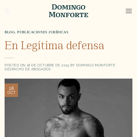
Saltar
al
contenido
BLOG
,
PUBLICACIONES JURÍDICAS
En Legítima defensa
POSTED ON
18 DE OCTUBRE DE 2015
BY
DOMINGO MONFORTE
DESPACHO DE ABOGADOS
18
OCT