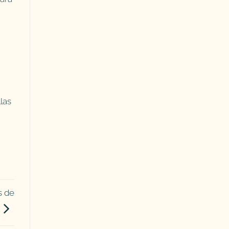
las
s de