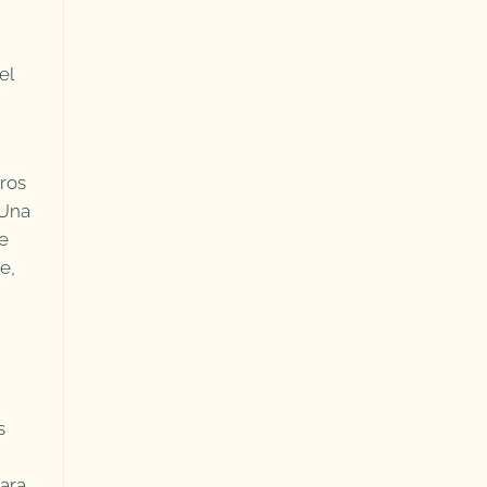
el
eros
 Una
te
e,
s
para