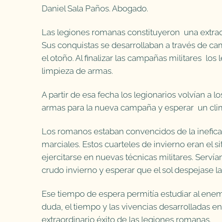
Daniel Sala Paños. Abogado.
Las legiones romanas constituyeron una extraord
Sus conquistas se desarrollaban a través de ca
el otoño. Al finalizar las campañas militares los 
limpieza de armas.
A partir de esa fecha los legionarios volvían a 
armas para la nueva campaña y esperar un clim
Los romanos estaban convencidos de la ineficacia
marciales. Estos cuarteles de invierno eran el si
ejercitarse en nuevas técnicas militares. Servían 
crudo invierno y esperar que el sol despejase l
Ese tiempo de espera permitía estudiar al enemi
duda, el tiempo y las vivencias desarrolladas en
extraordinario éxito de las legiones romanas.