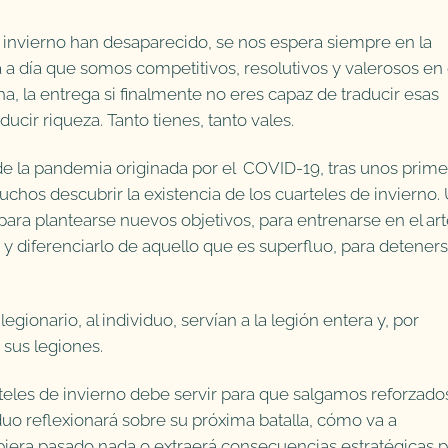
e invierno han desaparecido, se nos espera siempre en la
 a día que somos competitivos, resolutivos y valerosos en 
a, la entrega si finalmente no eres capaz de traducir esas
ucir riqueza. Tanto tienes, tanto vales.
 de la pandemia originada por el COVID-19, tras unos prim
chos descubrir la existencia de los cuarteles de invierno.
, para plantearse nuevos objetivos, para entrenarse en el ar
 y diferenciarlo de aquello que es superfluo, para deteners
egionario, al individuo, servían a la legión entera y, por
sus legiones.
teles de invierno debe servir para que salgamos reforzado
uo reflexionará sobre su próxima batalla, cómo va a
ubiera pasado nada o extraerá consecuencias estratégicas 