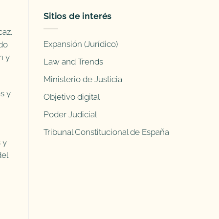
Sitios de interés
caz.
Expansión (Jurídico)
ado
n y
Law and Trends
Ministerio de Justicia
s y
Objetivo digital
Poder Judicial
Tribunal Constitucional de España
 y
del