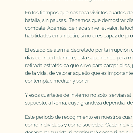
En los tiempos que nos toca vivir los cuartes d
batalla, sin pausas. Tenemos que demostrar día
combate. Además, de nada sirve el valor, la luch
habilidades en un botín, si no eres capaz de prod
El estado de alarma decretado por la irrupción
días de incertidumbre, está suponiendo para mu
retirada estratégica que sirve para cargar pilas
de la vida, de valorar aquello que es importante
contemplar, meditar y soñar.
Y esos cuarteles de invierno no solo servían al l
supuesto, a Roma, cuya grandeza dependía de 
Este periodo de recogimiento en nuestros cuar
como individuos y como sociedad. Cada individ
desarrollar su vida, si continuará como si no h