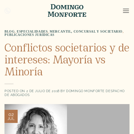
Saltar
al
contenido
BLOG
,
ESPECIALIDADES
,
MERCANTIL, CONCURSAL Y SOCIETARIO
,
PUBLICACIONES JURÍDICAS
Conflictos societarios y de
intereses: Mayoría vs
Minoría
POSTED ON
2 DE JULIO DE 2018
BY
DOMINGO MONFORTE DESPACHO
DE ABOGADOS
02
JUL