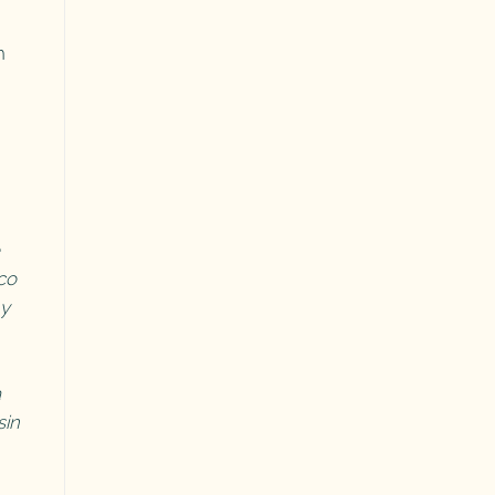
n
ico
 y
a
sin