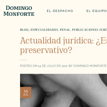
Saltar
al
EL DESPACHO
EL EQUIPO
contenido
BLOG
,
ESPECIALIDADES
,
PENAL
,
PUBLICACIONES JUR
Actualidad jurídica: ¿
preservativo?
POSTED ON
14 DE JULIO DE 2021
BY
DOMINGO MONFORTE
14
JUL