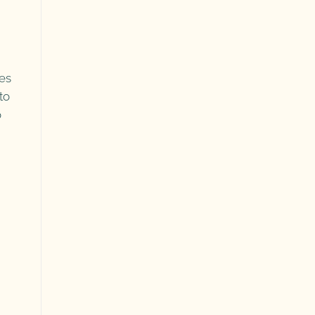
es
to
o