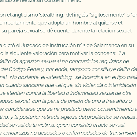
el anglicismo ‘stealthing’, del inglés “sigilosamente” o “e
el comportamiento que adopta un hombre al quitarse el
u pareja sexual se dé cuenta durante la relación sexual.
a dictó el Juzgado de Instrucción nº2 de Salamanca en su
do la siguiente valoración para motivar la condena:
“La
elito de agresión sexual al no concurrir los requisitos de
78 del Código Penal y, por ende, tampoco constituye delito de
al . No obstante, el «stealthing» se incardina en el tipo bás
en cuanto sanciona que «el que, sin violencia o intimidación
ue atenten contra la libertad o indemnidad sexual de otra
buso sexual, con la pena de prisión de uno a tres años o
der considerarse que se ha prestado pleno consentimiento 
 y la posterior retirada sigilosa del profiláctico se realiza 
ad sexual de la víctima, quien consintió el acto sexual
tar embarazos no deseados o enfermedades de transmisión