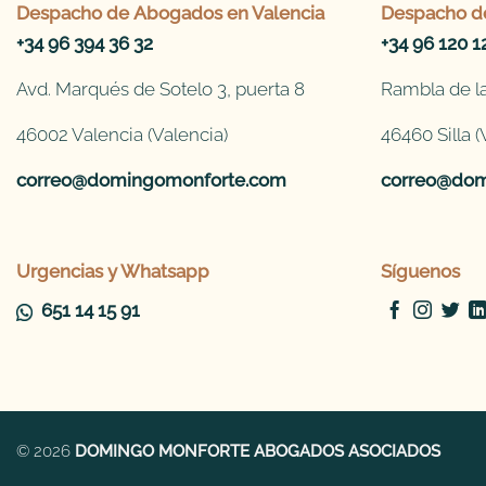
Despacho de
Abogados en Valencia
Despacho d
+34 96 394 36 32
+34 96 120 1
Avd. Marqués de Sotelo 3, puerta 8
Rambla de la
46002 Valencia (Valencia)
46460 Silla (
correo@domingomonforte.com
correo@dom
Urgencias y Whatsapp
Síguenos
651 14 15 91
© 2026
DOMINGO MONFORTE ABOGADOS ASOCIADOS