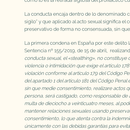
La conducta encaja dentro de lo denominado con 
sigilo” y que aplicado al acto sexual significa 
preservativo de forma no consensuada, sin que s
La primera condena en España por este delito l
Sentencia nº 155/2019, de 15 de abril, realizan
conducta sexual, el «stealthing», no constituye d
violencia o intimidación que exige el artículo 1
violación conforme al artículo 179 del Código Pen
del apartado 1 del artículo 181 del Código Penal 
sin que medie consentimiento, realizare actos q
persona, será castigado, como responsable de a
multa de dieciocho a veinticuatro meses, al po
mantener relaciones sexuales usando preservativo,
consentimiento, lo que atenta contra la indemnid
únicamente con las debidas garantías para evi