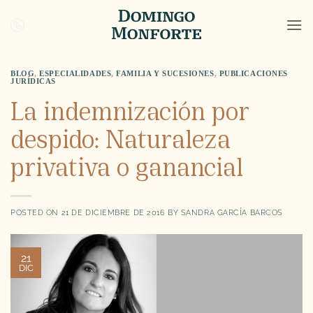
Saltar
al
contenido
BLOG
,
ESPECIALIDADES
,
FAMILIA Y SUCESIONES
,
PUBLICACIONES
JURÍDICAS
La indemnización por
despido: Naturaleza
privativa o ganancial
POSTED ON
21 DE DICIEMBRE DE 2016
BY
SANDRA GARCÍA BARCOS
21
DIC