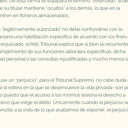
es. De esta forma se equipara el término “reservado” al de
 su titular mantiene “ocultos” a los demás, lo que en la
entren en ficheros almacenados.
n “legítimamente autorizado” no debe confundirse con la
saria una habilitación específica de acuerdo con los fines
 enjuiciado, el Alto Tribunal explica que si bien la recurrent
umplimiento de sus funciones laborales específicas, dicha
ad personal o las consultas injustificadas y mucho menos l
use un “perjuicio”, para el Tribunal Supremo no cabe duda
a la esfera en la que se desenvuelve la vida privada- son p
co puesto que el acceso a los mismos lesiona el derecho a
sivo que exige el delito. Únicamente cuando el perjuicio s
encillo a la vista de lo que acabamos de exponer, el perjuic