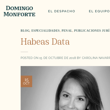
Saltar
al
EL DESPACHO
EL EQUIPO
contenido
BLOG
,
ESPECIALIDADES
,
PENAL
,
PUBLICACIONES JUR
Habeas Data
POSTED ON
15 DE OCTUBRE DE 2018
BY
CAROLINA NAVAR
15
OCT