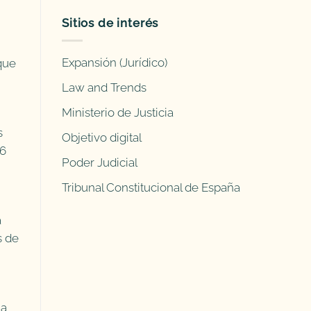
Sitios de interés
Expansión (Jurídico)
que
Law and Trends
Ministerio de Justicia
s
Objetivo digital
 6
Poder Judicial
Tribunal Constitucional de España
a
s de
la