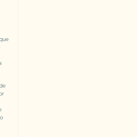
 que
e
a
 de
or
e
io