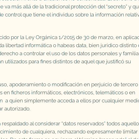
va más allá de la tradicional protección del “secreto” y q
 control que tiene el individuo sobre la información relati
ducido por la Ley Orgánica 1/2015 de 30 de marzo, en aplica
 libertad informática o habeas data, bien juridico distinto 
derecho a controlar el uso de los datos personales y familia
tilizados para fines distintos de aquel que justificó su
uso, apoderamiento o modificación en perjuicio de tercero
 en ficheros informáticos, electrónicos, telemáticos o en
ién a quien simplemente acceda a ellos por cualquier medi
ar autorizado.
 respaldado al considerar “datos reservados” todos aquell
ocimiento de cualquiera, rechazando expresamente limitar 