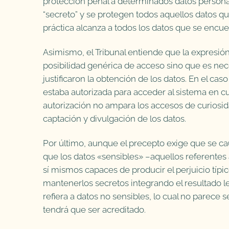
protección penal a determinados datos personal
“secreto” y se protegen todos aquellos datos que
práctica alcanza a todos los datos que se encu
Asimismo, el Tribunal entiende que la expresió
posibilidad genérica de acceso sino que es nece
justificaron la obtención de los datos. En el caso
estaba autorizada para acceder al sistema en c
autorización no ampara los accesos de curiosid
captación y divulgación de los datos.
Por último, aunque el precepto exige que se ca
que los datos «sensibles» –aquellos referentes 
sí mismos capaces de producir el perjuicio típi
mantenerlos secretos integrando el resultado le
refiera a datos no sensibles, lo cual no parece s
tendrá que ser acreditado.