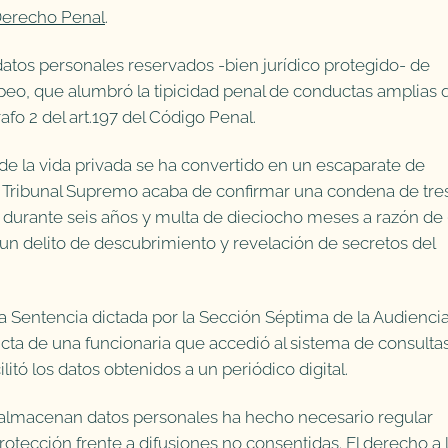
erecho Penal
.
 datos personales reservados -bien jurídico protegido- de
eo, que alumbró la tipicidad penal de conductas amplias 
fo 2 del art.197 del Código Penal.
e la vida privada se ha convertido en un escaparate de
el Tribunal Supremo acaba de confirmar una condena de tre
ta durante seis años y multa de dieciocho meses a razón de
r un delito de descubrimiento y revelación de secretos del
la Sentencia dictada por la Sección Séptima de la Audienci
ucta de una funcionaria que accedió al sistema de consulta
litó los datos obtenidos a un periódico digital.
y almacenan datos personales ha hecho necesario regular
tección frente a difusiones no consentidas. El derecho a 