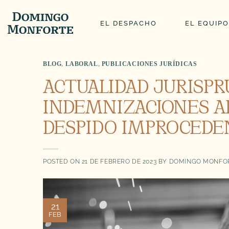
Saltar
al
EL DESPACHO
EL EQUIPO
contenido
BLOG
,
LABORAL
,
PUBLICACIONES JURÍDICAS
ACTUALIDAD JURISPR
INDEMNIZACIONES AD
DESPIDO IMPROCEDE
POSTED ON
21 DE FEBRERO DE 2023
BY
DOMINGO MONFOR
21
FEB