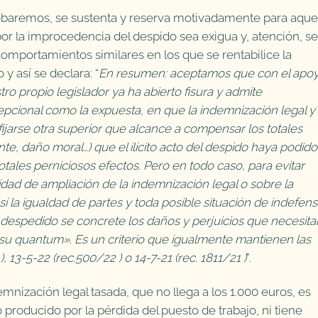
baremos, se sustenta y reserva motivadamente para aque
or la improcedencia del despido sea exigua y, atención, se
omportamientos similares en los que se rentabilice la
 y así se declara: “
En resumen: aceptamos que con el apo
ro propio legislador ya ha abierto fisura y admite
epcional como la expuesta, en que la indemnización legal y
fijarse otra superior que alcance a compensar los totales
e, daño moral…) que el ilícito acto del despido haya podido
otales perniciosos efectos. Pero en todo caso, para evitar
lidad de ampliación de la indemnización legal o sobre la
 la igualdad de partes y toda posible situación de indefens
 despedido se concrete los daños y perjuicios que necesita
su quantum». Es un criterio que igualmente mantienen las
 13-5-22 (rec.500/22 ) o 14-7-21 (rec. 1811/21 )
”.
mnización legal tasada, que no llega a los 1.000 euros, es
producido por la pérdida del puesto de trabajo, ni tiene