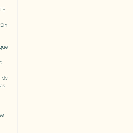
RTE
 Sin
 que
e
e de
ias
se