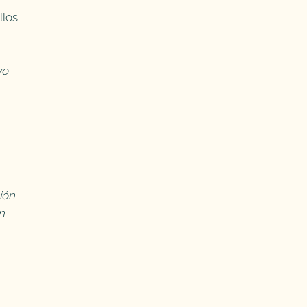
llos
yo
ión
n