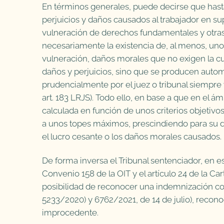
En términos generales, puede decirse que hast
perjuicios y daños causados al trabajador en s
vulneración de derechos fundamentales y otras 
necesariamente la existencia de, al menos, uno
vulneración, daños morales que no exigen la c
daños y perjuicios, sino que se producen autom
prudencialmente por el juez o tribunal siempre
art. 183 LRJS). Todo ello, en base a que en el á
calculada en función de unos criterios objetivos
a unos topes máximos, prescindiendo para su 
el lucro cesante o los daños morales causados.
De forma inversa el Tribunal sentenciador, en e
Convenio 158 de la OIT y el artículo 24 de la C
posibilidad de reconocer una indemnización co
5233/2020) y 6762/2021, de 14 de julio), recon
improcedente.