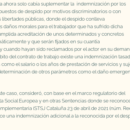
a ahora solo cabía suplementar la indemnización por los
upuestos de despido por motivos discriminatorios o con
libertades públicas, donde el despido conlleva
s daños morales para el trabajador que ha sufrido dicha
umplida acreditación de unos determinados y concretos
áticamente y que serán fijados en su cuantía
 y cuando hayan sido reclamados por el actor en su deman
mbito del contrato de trabajo existe una indemnización tasad
 como el salario o los años de prestación de servicios y suj
determinación de otros parámetros como el daño emergen
ste caso, consideró, con base en el marco regulatorio del
arta Social Europea y en otras Sentencias donde se reconoce
mplementaria (STSJ Cataluña 23 de abril de 2021 (núm. Re
oce una indemnización adicional a la reconocida por el des