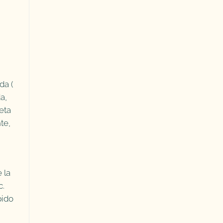
da (
a,
eta
te,
 la
c.
pido